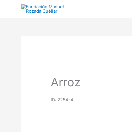
Ir
al
contenido
Arroz
ID: 2254-4