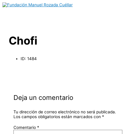
Menú
Ir
Name*
Email*
Web
principal
al
contenido
Chofi
ID: 1484
Deja un comentario
Tu dirección de correo electrónico no será publicada.
Los campos obligatorios están marcados con
*
Comentario
*