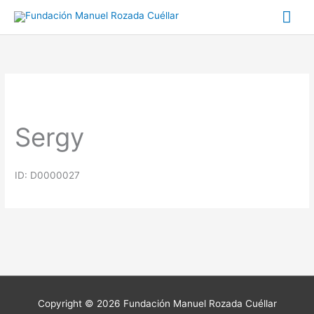
Ir
Me
al
prin
contenido
Sergy
ID: D0000027
Copyright © 2026
Fundación Manuel Rozada Cuéllar