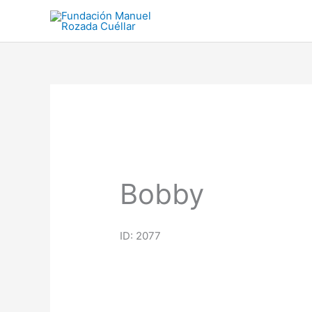
Ir
al
contenido
Bobby
ID: 2077