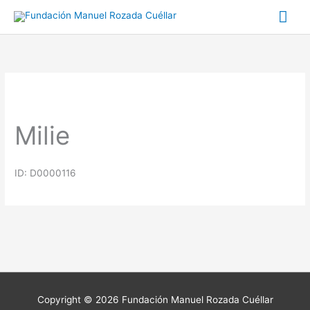
Ir
Me
al
prin
contenido
Milie
ID: D0000116
Copyright © 2026
Fundación Manuel Rozada Cuéllar