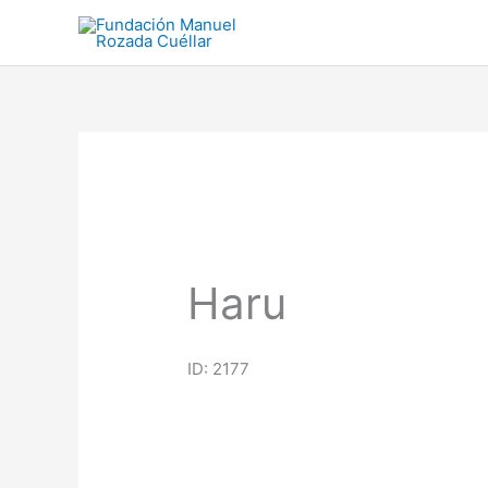
Ir
al
contenido
Haru
ID: 2177