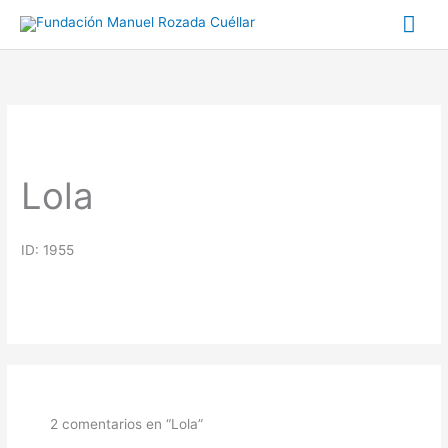
Ir
Me
al
prin
contenido
Lola
ID: 1955
2 comentarios en “Lola”